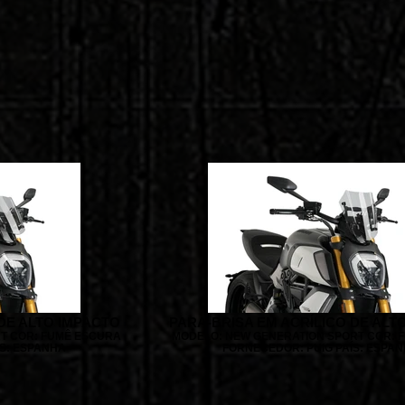
DE ALTO IMPACTO
PARA-BRISA EM ACRÍLICO DE ALT
T COR: FUMÊ ESCURA
MODELO: NEW GENERATION SPORT COR: 
ÍS: ESPANHA
FORNECEDOR: PUIG PAÍS: ESPA