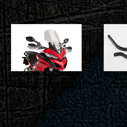
BOLHA EM ACRÍLICO DE ALTO
KIT DE AL
IMPACTO
PROT
MODELO: TOURING COR: FUMÊ CLARA
MODELO: BARKBUS
FORNECEDOR: PUIG PAÍS: ESPANHA
SW-MOT