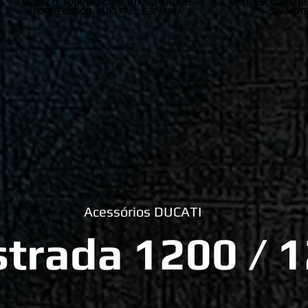
MODELO: TOURING COR: TRANSPARENTE
MODELO: CRASHB
FORNECEDOR: PUIG PAÍS: ESPANHA
SW-MOTE
Acessórios DUCATI
strada 1200 / 