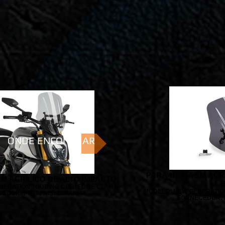
ONDE ENCONTRAR
PARA-BRISA EM ACR
EM ACRÍLICO DE ALTO IMPACTO
B
NERATION TOURING COR: FUMÊ CLARA
MODELO: NEW GENERATIO
EDOR: PUIG PAÍS: ESPANHA
FORNECEDOR: P