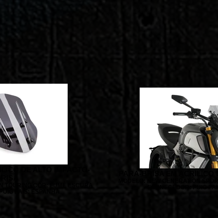
ÍLICO DE ALTO IMPACTO-
PARA-BRISA EM ACRÍLICO 
RISA
MODELO: NEW GENERATION SPOR
N TOURING COR: FUMÊ ESCURA
FORNECEDOR: PUIG PA
UIG PAÍS: ESPANHA