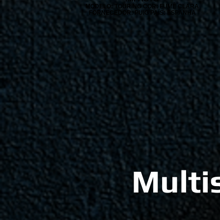
MODELO: TOURING COR: FUMÊ CLARA
FORNECEDOR: PUIG PAÍS: ESPANHA
Multi